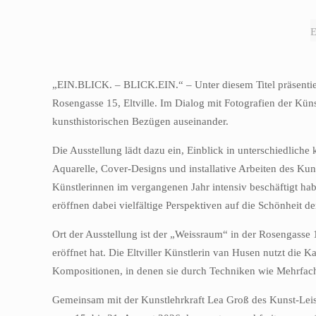
E
„EIN.BLICK. – BLICK.EIN.“ – Unter diesem Titel präsentie
Rosengasse 15, Eltville. Im Dialog mit Fotografien der Küns
kunsthistorischen Bezügen auseinander.
Die Ausstellung lädt dazu ein, Einblick in unterschiedlich
Aquarelle, Cover-Designs und installative Arbeiten des Ku
Künstlerinnen im vergangenen Jahr intensiv beschäftigt hab
eröffnen dabei vielfältige Perspektiven auf die Schönheit 
Ort der Ausstellung ist der „Weissraum“ in der Rosengasse
eröffnet hat. Die Eltviller Künstlerin van Husen nutzt die 
Kompositionen, in denen sie durch Techniken wie Mehrfach
Gemeinsam mit der Kunstlehrkraft Lea Groß des Kunst-Leist