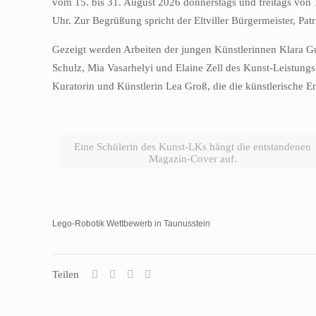
vom 15. bis 31. August 2026 donnerstags und freitags von 
Uhr. Zur Begrüßung spricht der Eltviller Bürgermeister, Pat
Gezeigt werden Arbeiten der jungen Künstlerinnen Klara Gu
Schulz, Mia Vasarhelyi und Elaine Zell des Kunst-Leistungs
Kuratorin und Künstlerin Lea Groß, die die künstlerische E
Eine Schülerin des Kunst-LKs hängt die entstandenen
Magazin-Cover auf.
Lego-Robotik Wettbewerb in Taunusstein
Teilen