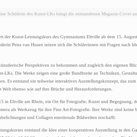
ine Schülerin des Kunst-LKs hängt die entstandenen Magazin-Cover au
rt der Kunst-Leistungskurs des Gymnasiums Eltville ab dem 15. August
tlerin Petra van Husen setzen sich die Schülerinnen mit Fragen nach Id
e künstlerische Perspektiven zu bekommen und zugleich den eigenen Blic
nst-LKs. Die Werke zeigen eine große Bandbreite an Techniken, Gestalt
en. Es entstand ein teilweise interaktives Ausstellungskonzept, das zum
der Welt ebenso wie auf ihre Brüche und Herausforderungen.
 15 in Eltville am Rhein, ein Ort für Fotografie, Kunst und Begegnung,
Kamera als Werkzeug für ihre Fine Art-Fotografie. Ihre Werke sind keine
belichtungen und Collagen emotionale Bildwelten erschafft.
ungskurses entstand die Idee einer kooperativen Ausstellung in den Ga