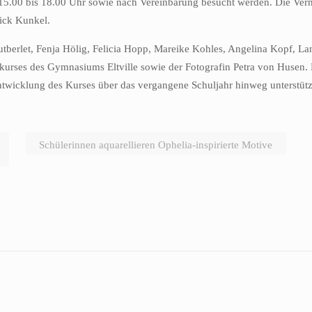
15.00 bis 18.00 Uhr sowie nach Vereinbarung besucht werden. Die Verni
rick Kunkel.
tberlet, Fenja Hölig, Felicia Hopp, Mareike Kohles, Angelina Kopf, La
kurses des Gymnasiums Eltville sowie der Fotografin Petra von Husen. B
ntwicklung des Kurses über das vergangene Schuljahr hinweg unterstützt
Schülerinnen aquarellieren Ophelia-inspirierte Motive