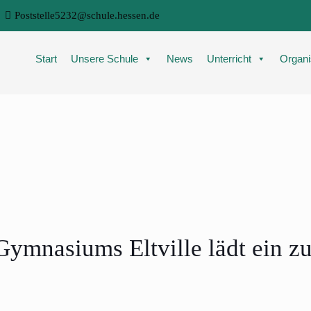
Poststelle5232@schule.hessen.de
Start
Unsere Schule
News
Unterricht
Organi
ymnasiums Eltville lädt ein zu