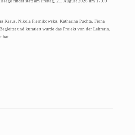
ssage findet statt am Freitag, 21. August 2026 um 17.00
na Kraus, Nikola Piernikowska, Katharina Puchta, Fiona
egleitet und kuratiert wurde das Projekt von der Lehrerin,
 hat.