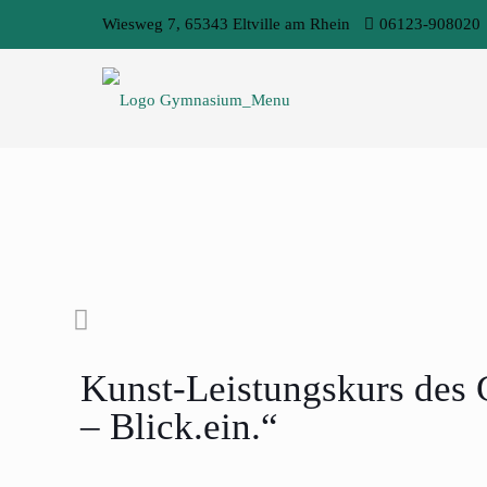
Wiesweg 7, 65343 Eltville am Rhein
06123-908020
Kunst-Leistungskurs des G
– Blick.ein.“