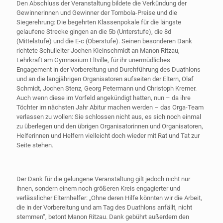
Den Abschluss der Veranstaltung bildete die Verkündung der
Gewinnerinnen und Gewinner der Tombola-Preise und die
Siegerehrung: Die begehrten Klassenpokale für die längste
gelaufene Strecke gingen an die 5b (Unterstufe), die 8d
(Mittelstufe) und die E-c (Oberstufe). Seinen besonderen Dank
richtete Schulleiter Jochen Kleinschmidt an Manon Ritzau,
Lehrkraft am Gymnasium Eltville, für ihr unermüdliches
Engagement in der Vorbereitung und Durchführung des Duathlons
und an die langjährigen Organisatoren aufseiten der Eltern, Olaf
Schmidt, Jochen Stenz, Georg Petermann und Christoph Kremer.
Auch wenn diese im Vorfeld angekündigt hatten, nun – da ihre
Töchter im nächsten Jahr Abitur machen werden – das Orga-Team
verlassen zu wollen: Sie schlossen nicht aus, es sich noch einmal
zu überlegen und den übrigen Organisatorinnen und Organisatoren,
Helferinnen und Helfern vielleicht doch wieder mit Rat und Tat zur
Seite stehen.
Der Dank für die gelungene Veranstaltung gilt jedoch nicht nur
ihnen, sondern einem noch größeren Kreis engagierter und
verlässlicher Elternhelfer: „Ohne deren Hilfe könnten wir die Arbeit,
die in der Vorbereitung und am Tag des Duathlons anfällt, nicht
stemmen“, betont Manon Ritzau. Dank gebührt außerdem den