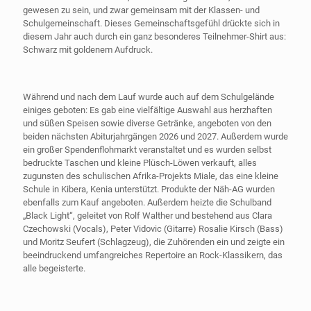
gewesen zu sein, und zwar gemeinsam mit der Klassen- und
Schulgemeinschaft. Dieses Gemeinschaftsgefühl drückte sich in
diesem Jahr auch durch ein ganz besonderes Teilnehmer-Shirt aus:
Schwarz mit goldenem Aufdruck.
Während und nach dem Lauf wurde auch auf dem Schulgelände
einiges geboten: Es gab eine vielfältige Auswahl aus herzhaften
und süßen Speisen sowie diverse Getränke, angeboten von den
beiden nächsten Abiturjahrgängen 2026 und 2027. Außerdem wurde
ein großer Spendenflohmarkt veranstaltet und es wurden selbst
bedruckte Taschen und kleine Plüsch-Löwen verkauft, alles
zugunsten des schulischen Afrika-Projekts Miale, das eine kleine
Schule in Kibera, Kenia unterstützt. Produkte der Näh-AG wurden
ebenfalls zum Kauf angeboten. Außerdem heizte die Schulband
„Black Light“, geleitet von Rolf Walther und bestehend aus Clara
Czechowski (Vocals), Peter Vidovic (Gitarre) Rosalie Kirsch (Bass)
und Moritz Seufert (Schlagzeug), die Zuhörenden ein und zeigte ein
beeindruckend umfangreiches Repertoire an Rock-Klassikern, das
alle begeisterte.