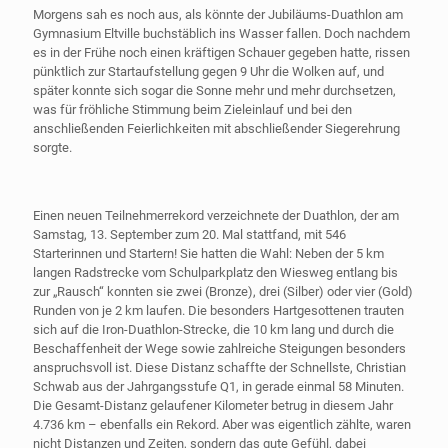
Morgens sah es noch aus, als könnte der Jubiläums-Duathlon am
Gymnasium Eltville buchstäblich ins Wasser fallen. Doch nachdem
es in der Frühe noch einen kräftigen Schauer gegeben hatte, rissen
pünktlich zur Startaufstellung gegen 9 Uhr die Wolken auf, und
später konnte sich sogar die Sonne mehr und mehr durchsetzen,
was für fröhliche Stimmung beim Zieleinlauf und bei den
anschließenden Feierlichkeiten mit abschließender Siegerehrung
sorgte.
Einen neuen Teilnehmerrekord verzeichnete der Duathlon, der am
Samstag, 13. September zum 20. Mal stattfand, mit 546
Starterinnen und Startern! Sie hatten die Wahl: Neben der 5 km
langen Radstrecke vom Schulparkplatz den Wiesweg entlang bis
zur „Rausch“ konnten sie zwei (Bronze), drei (Silber) oder vier (Gold)
Runden von je 2 km laufen. Die besonders Hartgesottenen trauten
sich auf die Iron-Duathlon-Strecke, die 10 km lang und durch die
Beschaffenheit der Wege sowie zahlreiche Steigungen besonders
anspruchsvoll ist. Diese Distanz schaffte der Schnellste, Christian
Schwab aus der Jahrgangsstufe Q1, in gerade einmal 58 Minuten.
Die Gesamt-Distanz gelaufener Kilometer betrug in diesem Jahr
4.736 km – ebenfalls ein Rekord. Aber was eigentlich zählte, waren
nicht Distanzen und Zeiten, sondern das gute Gefühl, dabei